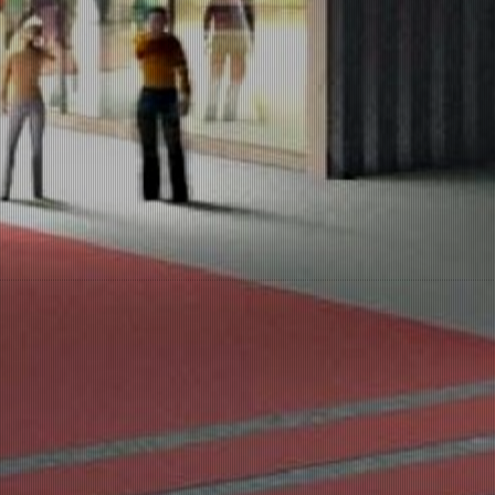
Home
Unternehmen
GESCHÄFTSFÜHRUNG
INVESTMENT
BERATUNG
Partner
PARTNER EINZELHANDEL